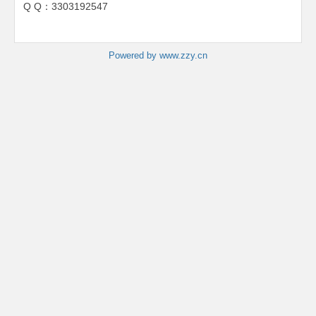
Q Q：3303192547
Powered by www.zzy.cn